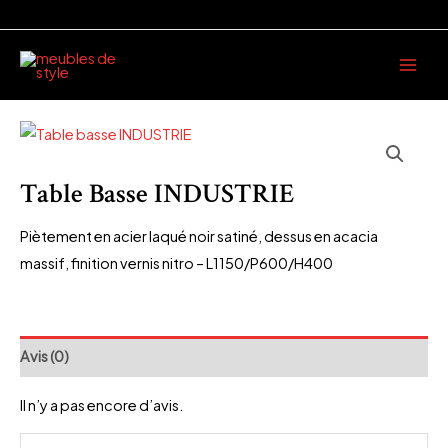
Aller
au
Main
contenu
Men
Table Basse INDUSTRIE
Piètement en acier laqué noir satiné, dessus en acacia
massif, finition vernis nitro – L1150/P600/H400
Avis (0)
Il n’y a pas encore d’avis.