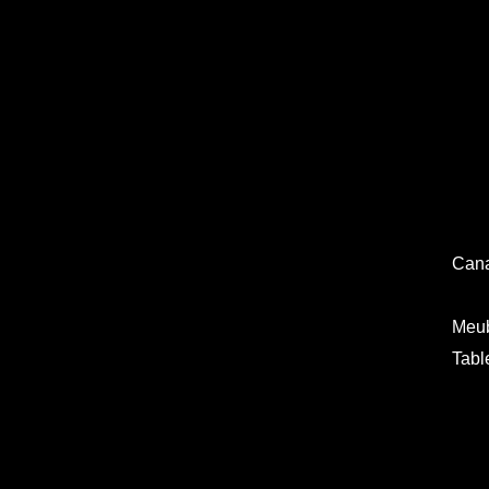
Can
F
Meu
Tabl
T
C
Ca
C