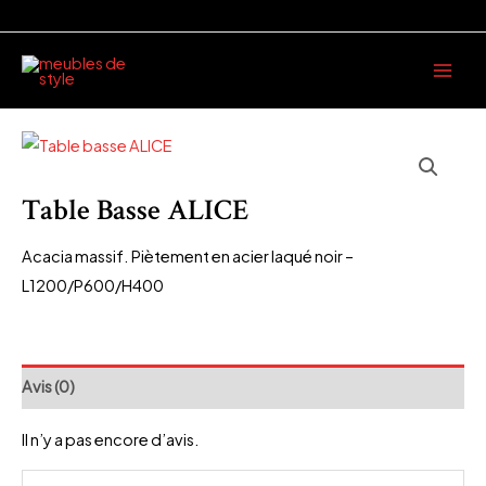
Aller
au
Main
contenu
Men
Table Basse ALICE
Acacia massif. Piètement en acier laqué noir –
L1200/P600/H400
Avis (0)
Il n’y a pas encore d’avis.