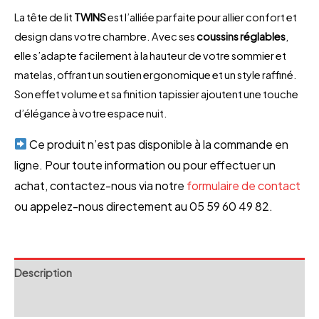
La tête de lit
TWINS
est l’alliée parfaite pour allier confort et
design dans votre chambre. Avec ses
coussins réglables
,
elle s’adapte facilement à la hauteur de votre sommier et
matelas, offrant un soutien ergonomique et un style raffiné.
Son effet volume et sa finition tapissier ajoutent une touche
d’élégance à votre espace nuit.
Ce produit n’est pas disponible à la commande en
ligne. Pour toute information ou pour effectuer un
achat, contactez-nous via notre
formulaire de contact
ou appelez-nous directement au 05 59 60 49 82.
Description
Avis (0)