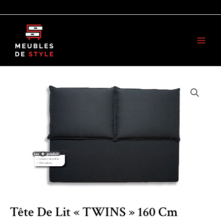
Aller
au
Main
contenu
Men
Tête De Lit « TWINS » 160 Cm