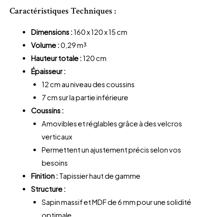
Caractéristiques Techniques :
Dimensions :
160 x 120 x 15 cm
Volume :
0,29 m³
Hauteur totale :
120 cm
Épaisseur :
12 cm au niveau des coussins
7 cm sur la partie inférieure
Coussins :
Amovibles et réglables grâce à des velcros
verticaux
Permettent un ajustement précis selon vos
besoins
Finition :
Tapissier haut de gamme
Structure :
Sapin massif et MDF de 6 mm pour une solidité
optimale