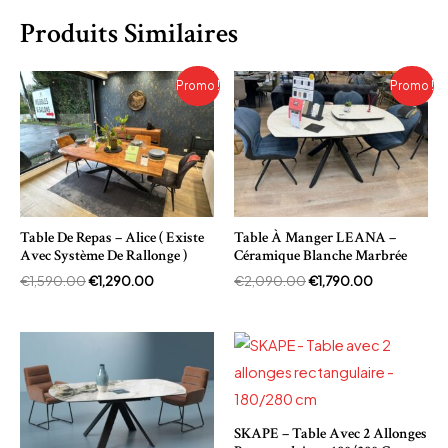
Produits Similaires
Le
Le
Le
Le
Promo !
Promo !
prix
prix
prix
prix
initial
actuel
initial
actuel
était :
est :
était :
est :
€1,590.00.
€1,290.00.
€2,090.00.
€1,790.00.
Table De Repas – Alice ( Existe
Table À Manger LEANA –
Avec Système De Rallonge )
Céramique Blanche Marbrée
€
1,590.00
€
1,290.00
€
2,090.00
€
1,790.00
SKAPE – Table Avec 2 Allonges