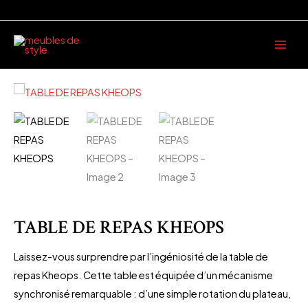
Aller
au
Main
contenu
Men
TABLE DE REPAS KHEOPS
Laissez-vous surprendre par l’ingéniosité de la table de
repas Kheops. Cette table est équipée d’un mécanisme
synchronisé remarquable : d’une simple rotation du plateau,