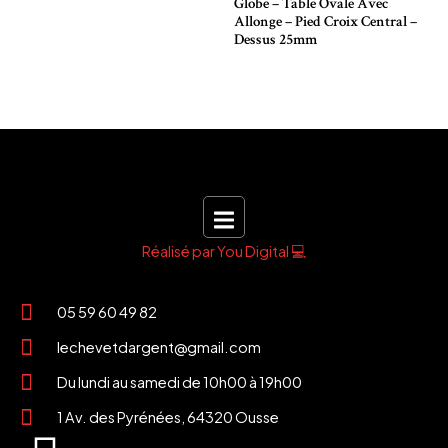
Globe – Table Ovale Avec
Allonge – Pied Croix Central –
Dessus 25mm
Réalisé par You Digital 💻
05 59 60 49 82
lechevetdargent@gmail.com
Du lundi au samedi de 10h00 à 19h00
1 Av. des Pyrénées, 64320 Ousse