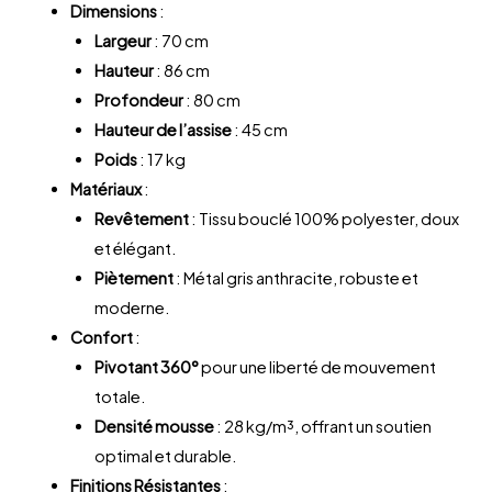
Dimensions
:
Largeur
: 70 cm
Hauteur
: 86 cm
Profondeur
: 80 cm
Hauteur de l’assise
: 45 cm
Poids
: 17 kg
Matériaux
:
Revêtement
: Tissu bouclé 100% polyester, doux
et élégant.
Piètement
: Métal gris anthracite, robuste et
moderne.
Confort
:
Pivotant 360°
pour une liberté de mouvement
totale.
Densité mousse
: 28 kg/m³, offrant un soutien
optimal et durable.
Finitions Résistantes
: