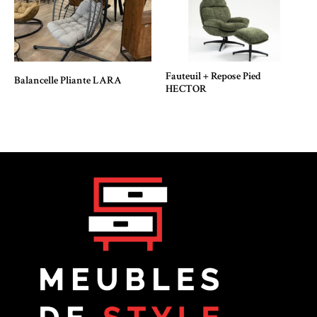
Fauteuil + Repose Pied
Balancelle Pliante LARA
HECTOR