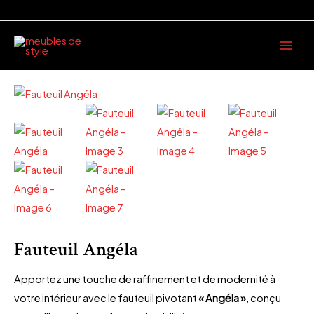
Aller
au
Main
contenu
Men
Fauteuil Angéla
Apportez une touche de raffinement et de modernité à
votre intérieur avec le fauteuil pivotant
« Angéla »
, conçu