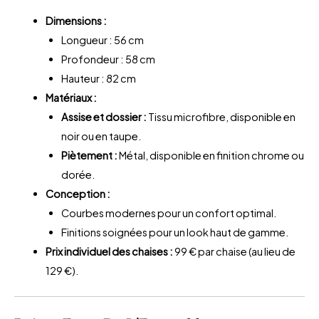
Dimensions :
Longueur : 56 cm
Profondeur : 58 cm
Hauteur : 82 cm
Matériaux :
Assise et dossier :
Tissu microfibre, disponible en
noir ou en taupe.
Piètement :
Métal, disponible en finition chrome ou
dorée.
Conception :
Courbes modernes pour un confort optimal.
Finitions soignées pour un look haut de gamme.
Prix ​​individuel des chaises :
99 € par chaise (au lieu de
129 €).