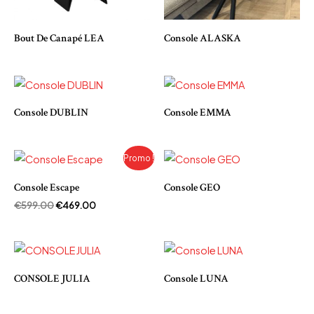
Bout De Canapé LEA
Console ALASKA
Console DUBLIN
Console EMMA
Le
Le
Promo !
prix
prix
initial
actuel
Console Escape
Console GEO
était :
est :
€599.00.
€469.00.
€
599.00
€
469.00
CONSOLE JULIA
Console LUNA