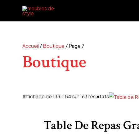
Aller
au
contenu
Accueil
/
Boutique
/ Page 7
Boutique
Affichage de 133–154 sur 163 résultats
Table De Repas Gr